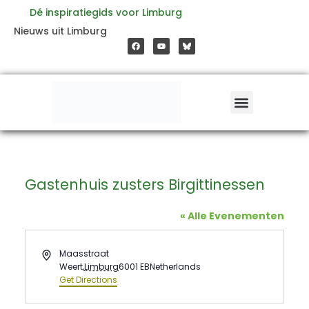
Ga
Dé inspiratiegids voor Limburg
F
Y
Nieuws uit Limburg
a
o
naar
c
u
e
t
b
u
o
b
de
o
e
k
inhoud
Gastenhuis zusters Birgittinessen
« Alle Evenementen
Address
Maasstraat
Weert
,
Limburg
6001 EB
Netherlands
Get Directions