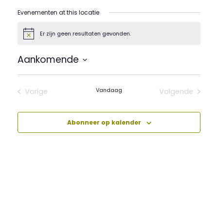
Evenementen at this locatie
Er zijn geen resultaten gevonden.
Bericht
Aankomende
Selecteer
een
datum.
Vandaag
Vorige
Volgende
Evenementen
Evenement
Abonneer op kalender