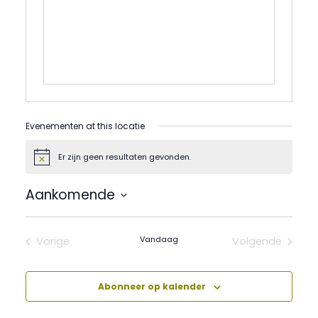
Evenementen at this locatie
Er zijn geen resultaten gevonden.
Bericht
Aankomende
Selecteer
een
datum.
Vandaag
Vorige
Volgende
Evenementen
Evenement
Abonneer op kalender