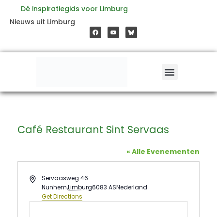
Ga
Dé inspiratiegids voor Limburg
F
Y
Nieuws uit Limburg
a
o
naar
c
u
e
t
b
u
o
b
de
o
e
k
inhoud
Café Restaurant Sint Servaas
« Alle Evenementen
Address
Servaasweg 46
Nunhem
,
Limburg
6083 AS
Nederland
Get Directions