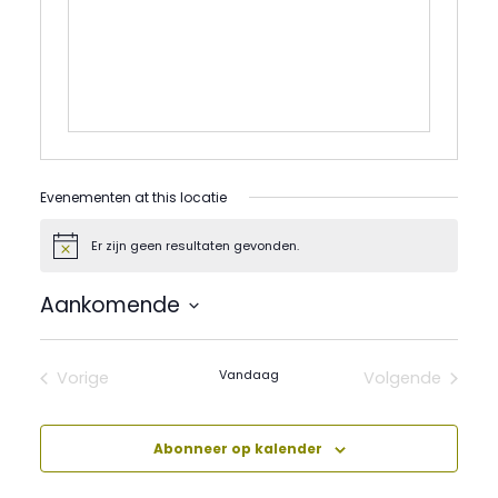
Evenementen at this locatie
Er zijn geen resultaten gevonden.
Bericht
Aankomende
Selecteer
een
datum.
Vandaag
Vorige
Volgende
Evenementen
Evenement
Abonneer op kalender