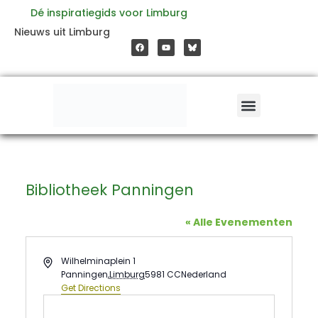
Ga
Dé inspiratiegids voor Limburg
F
Y
Nieuws uit Limburg
a
o
naar
c
u
e
t
b
u
o
b
de
o
e
k
inhoud
Bibliotheek Panningen
« Alle Evenementen
Address
Wilhelminaplein 1
Panningen
,
Limburg
5981 CC
Nederland
Get Directions