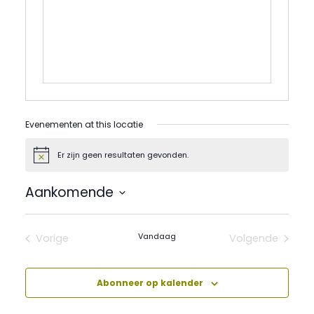
Evenementen at this locatie
Er zijn geen resultaten gevonden.
Bericht
Aankomende
Selecteer
een
datum.
Vandaag
Vorige
Volgende
Evenementen
Evenement
Abonneer op kalender