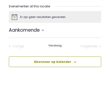
Evenementen at this locatie
Er zijn geen resultaten gevonden.
Bericht
Aankomende
Selecteer
een
datum.
Vandaag
Vorige
Volgende
Evenementen
Evenement
Abonneer op kalender