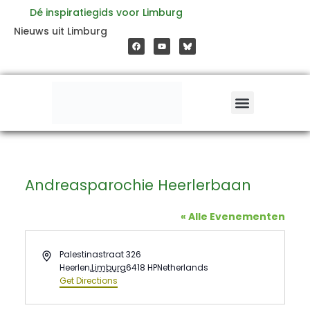
Ga
Dé inspiratiegids voor Limburg
F
Y
Nieuws uit Limburg
a
o
naar
c
u
e
t
b
u
o
b
de
o
e
k
inhoud
Andreasparochie Heerlerbaan
« Alle Evenementen
Address
Palestinastraat 326
Heerlen
,
Limburg
6418 HP
Netherlands
Get Directions