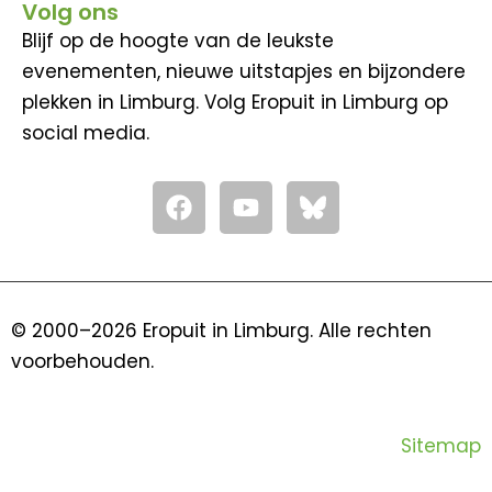
Volg ons
Blijf op de hoogte van de leukste
evenementen, nieuwe uitstapjes en bijzondere
plekken in Limburg. Volg Eropuit in Limburg op
social media.
F
Y
a
o
c
u
e
t
b
u
o
b
© 2000–2026 Eropuit in Limburg. Alle rechten
o
e
voorbehouden.
k
Sitemap