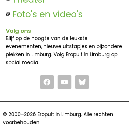
Foto's en video's
Volg ons
Blijf op de hoogte van de leukste
evenementen, nieuwe uitstapjes en bijzondere
plekken in Limburg. Volg Eropuit in Limburg op
social media.
F
Y
a
o
c
u
e
t
b
u
o
b
© 2000–2026 Eropuit in Limburg. Alle rechten
o
e
voorbehouden.
k