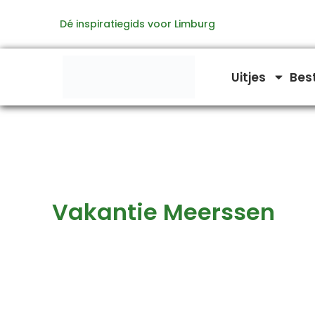
Zoeken
Ga
naar:
Dé inspiratiegids voor Limburg
naar
de
inhoud
Uitjes
Bes
Vakantie Meerssen