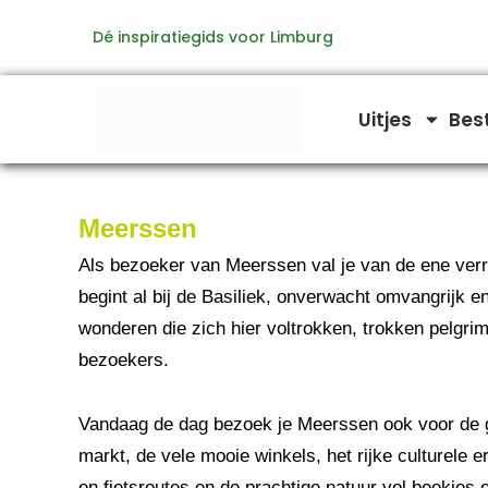
Ga
Dé inspiratiegids voor Limburg
naar
de
inhoud
Uitjes
Bes
Meerssen
Als bezoeker van Meerssen val je van de ene verr
begint al bij de Basiliek, onverwacht omvangrijk e
wonderen die zich hier voltrokken, trokken pelgri
bezoekers.
Vandaag de dag bezoek je Meerssen ook voor de g
markt, de vele mooie winkels, het rijke culturele 
en fietsroutes en de prachtige natuur vol beekjes