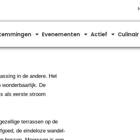
temmingen
Evenementen
Actief
Culinair
assing in de andere. Het
n wonderbaarlijk. De
ms als eerste stroom
ezellige terrassen op de
erfgoed, de eindeloze wandel-
 en bossen. Meerssen is een