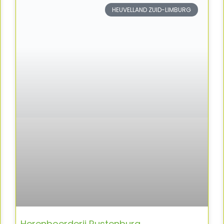
HEUVELLAND ZUID-LIMBURG
Herenboerderij Rustenburg