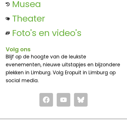
Musea
Theater
Foto's en video's
Volg ons
Blijf op de hoogte van de leukste
evenementen, nieuwe uitstapjes en bijzondere
plekken in Limburg. Volg Eropuit in Limburg op
social media.
F
Y
a
o
c
u
e
t
b
u