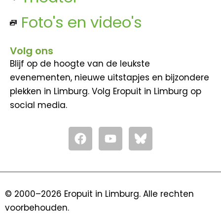
Foto's en video's
Volg ons
Blijf op de hoogte van de leukste
evenementen, nieuwe uitstapjes en bijzondere
plekken in Limburg. Volg Eropuit in Limburg op
social media.
F
Y
a
o
c
u
e
t
b
u
o
b
© 2000–2026 Eropuit in Limburg. Alle rechten
o
e
voorbehouden.
k