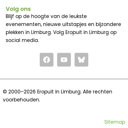
Volg ons
Blijf op de hoogte van de leukste
evenementen, nieuwe uitstapjes en bijzondere
plekken in Limburg. Volg Eropuit in Limburg op
social media.
F
Y
a
o
c
u
e
t
b
u
o
b
© 2000–2026 Eropuit in Limburg. Alle rechten
o
e
voorbehouden.
k
Sitemap