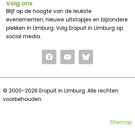
Volg ons
Blijf op de hoogte van de leukste
evenementen, nieuwe uitstapjes en bijzondere
plekken in Limburg. Volg Eropuit in Limburg op
social media.
F
Y
a
o
c
u
e
t
b
u
o
b
© 2000–2026 Eropuit in Limburg. Alle rechten
o
e
voorbehouden.
k
Sitemap