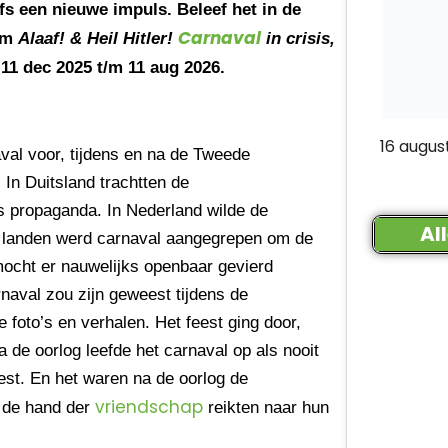
fs een nieuwe impuls. Beleef het in de
Carnaval
eum
Alaaf! & Heil Hitler!
in crisis,
11 dec 2025 t/m 11 aug 2026.
16 augus
val voor, tijdens en na de Tweede
 In Duitsland trachtten de
ls propaganda. In Nederland wilde de
Al
re landen werd carnaval aangegrepen om de
 mocht er nauwelijks openbaar gevierd
naval zou zijn geweest tijdens de
e foto’s en verhalen. Het feest ging door,
 de oorlog leefde het carnaval op als nooit
est. En het waren na de oorlog de
vriendschap
e de hand der
reikten naar hun