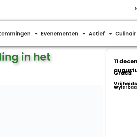
temmingen
Evenementen
Actief
Culinair
ing in het
11 dece
augustu
Gratis
Vrijhei
Wylerbaa