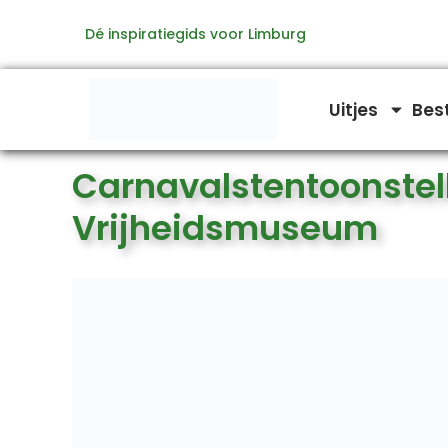
Ga
Dé inspiratiegids voor Limburg
naar
de
inhoud
Uitjes
Bes
Carnavalstentoonstell
Vrijheidsmuseum