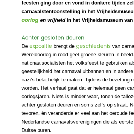
feesten ging door en vond in donkere tijden zel
carnavalstentoonstelling in het Vrijheidsmus
oorlog
en vrijheid
in het Vrijheidsmuseum van 
Achter gesloten deuren
expositie
geschiedenis
De
brengt de
van carna
Wereldoorlog in rood-geel-groene kleuren in beeld.
nationaalsocialisten het volksfeest te gebruiken a
geestelijkheid het carnaval uitbannen en in ande
nazi’s belachelijk te maken. Tijdens de bezetting
worden. Het verhaal gaat dat er helemaal geen car
oorlogsjaren. Niets is minder waar, tonen de talloz
achter gesloten deuren en soms zelfs op straat. Na
tevoren, én veranderde er veel aan het oeroude fe
Nederlandse carnavalsverenigingen die als eerst
Duitse buren.