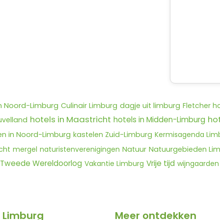
n Noord-Limburg
Culinair Limburg
dagje uit limburg
Fletcher h
hotels in Maastricht
ho
hotels in Midden-Limburg
uvelland
n in Noord-Limburg
kastelen Zuid-Limburg
Kermisagenda Lim
cht
mergel
naturistenverenigingen
Natuur
Natuurgebieden Li
Tweede Wereldoorlog
Vrije tijd
Vakantie Limburg
wijngaarden
 Limburg
Meer ontdekken