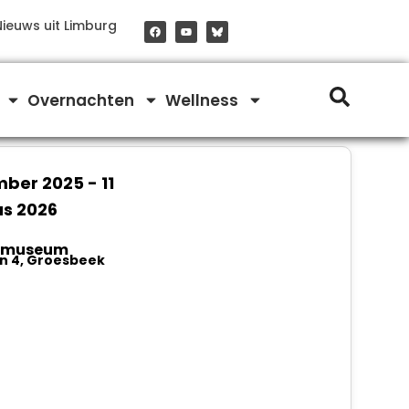
F
Y
Nieuws uit Limburg
a
o
c
u
e
t
b
u
o
b
o
e
Overnachten
Wellness
k
mber 2025
-
11
s 2026
dsmuseum
n 4, Groesbeek