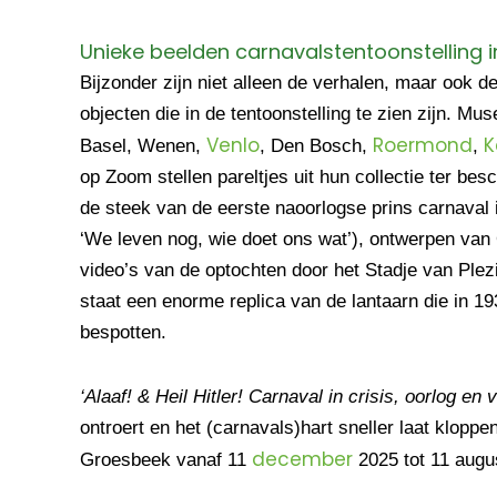
Unieke beelden carnavalstentoonstelling 
Bijzonder zijn niet alleen de verhalen, maar ook d
objecten die in de tentoonstelling te zien zijn. Mu
Venlo
Roermond
K
Basel, Wenen,
, Den Bosch,
,
op Zoom stellen pareltjes uit hun collectie ter be
de steek van de eerste naoorlogse prins carnaval 
‘We leven nog, wie doet ons wat’), ontwerpen va
video’s van de optochten door het Stadje van Plezi
staat een enorme replica van de lantaarn die in 1
bespotten.
‘Alaaf! & Heil Hitler! Carnaval in crisis, oorlog en v
ontroert en het (carnavals)hart sneller laat kloppe
december
Groesbeek vanaf 11
2025 tot 11 augu