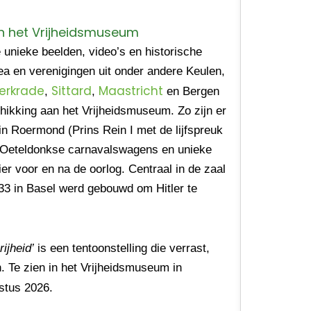
in het Vrijheidsmuseum
e unieke beelden, video’s en historische
sea en verenigingen uit onder andere Keulen,
erkrade
Sittard
Maastricht
,
,
en Bergen
schikking aan het Vrijheidsmuseum. Zo zijn er
in Roermond (Prins Rein I met de lijfspreuk
n Oeteldonkse carnavalswagens en unieke
er voor en na de oorlog. Centraal in de zaal
933 in Basel werd gebouwd om Hitler te
rijheid’
is een tentoonstelling die verrast,
n. Te zien in het Vrijheidsmuseum in
stus 2026.