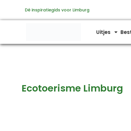
Zoeken
Ga
naar:
Dé inspiratiegids voor Limburg
naar
de
inhoud
Uitjes
Bes
Ecotoerisme Limburg