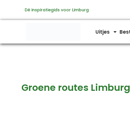
Zoeken
Ga
naar:
Dé inspiratiegids voor Limburg
naar
de
inhoud
Uitjes
Bes
Groene routes Limbur