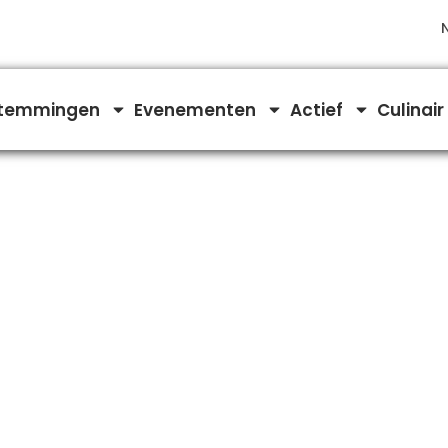
temmingen
Evenementen
Actief
Culinair
g