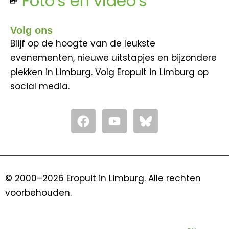
Foto's en video's
Volg ons
Blijf op de hoogte van de leukste
evenementen, nieuwe uitstapjes en bijzondere
plekken in Limburg. Volg Eropuit in Limburg op
social media.
F
Y
a
o
c
u
e
t
b
u
o
b
© 2000–2026 Eropuit in Limburg. Alle rechten
o
e
voorbehouden.
k