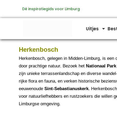
Ga
Dé inspiratiegids voor Limburg
naar
de
inhoud
Uitjes
Bes
Herkenbosch
Herkenbosch, gelegen in Midden-Limburg, is een 
door prachtige natuur. Bezoek het
Nationaal Par
zijn unieke terrassenlandschap en diverse wandel
rijke flora en fauna, en verken historische bezie
eeuwenoude
Sint-Sebastianuskerk
. Herkenbosch
voor natuurliefhebbers en rustzoekers die willen 
Limburgse omgeving.