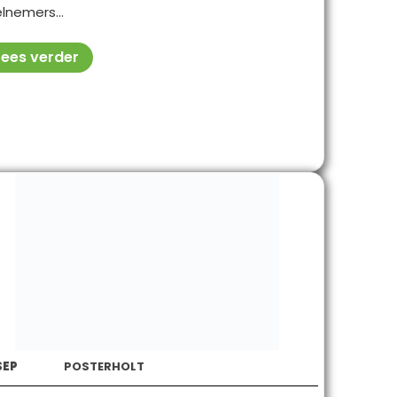
lnemers...
Lees verder
SEP
POSTERHOLT