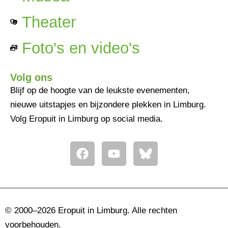
Theater
Foto's en video's
Volg ons
Blijf op de hoogte van de leukste evenementen,
nieuwe uitstapjes en bijzondere plekken in Limburg.
Volg Eropuit in Limburg op social media.
F
Y
a
o
c
u
e
t
b
u
o
b
© 2000–2026 Eropuit in Limburg. Alle rechten
o
e
voorbehouden.