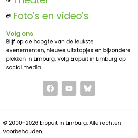
Foto's en video's
Volg ons
Blijf op de hoogte van de leukste
evenementen, nieuwe uitstapjes en bijzondere
plekken in Limburg. Volg Eropuit in Limburg op
social media.
F
Y
a
o
c
u
e
t
b
u
o
b
© 2000–2026 Eropuit in Limburg. Alle rechten
o
e
voorbehouden.
k