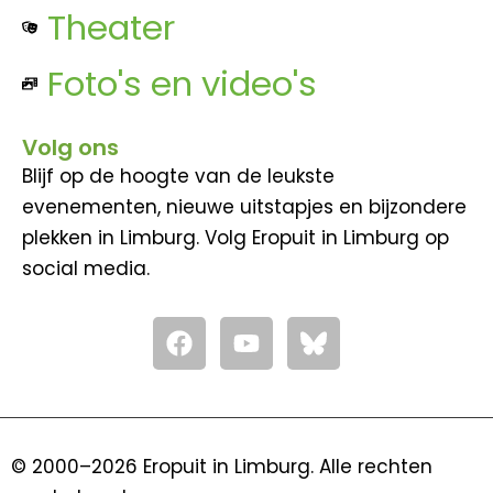
Theater
Foto's en video's
Volg ons
Blijf op de hoogte van de leukste
evenementen, nieuwe uitstapjes en bijzondere
plekken in Limburg. Volg Eropuit in Limburg op
social media.
F
Y
a
o
c
u
e
t
b
u
o
b
© 2000–2026 Eropuit in Limburg. Alle rechten
o
e