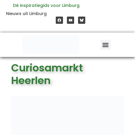
Ga
Dé inspiratiegids voor Limburg
F
Y
Nieuws uit Limburg
a
o
naar
c
u
e
t
b
u
o
b
de
o
e
k
inhoud
Curiosamarkt
Heerlen