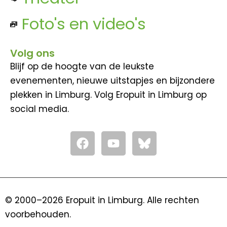
Foto's en video's
Volg ons
Blijf op de hoogte van de leukste
evenementen, nieuwe uitstapjes en bijzondere
plekken in Limburg. Volg Eropuit in Limburg op
social media.
F
Y
a
o
c
u
e
t
b
u
o
b
© 2000–2026 Eropuit in Limburg. Alle rechten
o
e
voorbehouden.
k