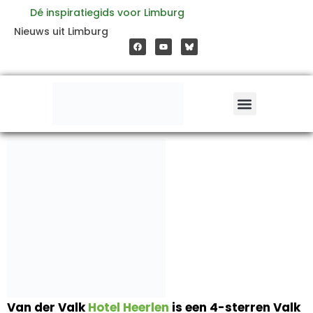
Ga
Dé inspiratiegids voor Limburg
F
Y
Nieuws uit Limburg
a
o
naar
c
u
e
t
b
u
o
b
de
o
e
k
inhoud
Van der Valk
Hotel
Heerlen
is een 4-sterren Valk