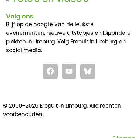
Volg ons
Blijf op de hoogte van de leukste
evenementen, nieuwe uitstapjes en bijzondere
plekken in Limburg. Volg Eropuit in Limburg op
social media.
F
Y
a
o
c
u
e
t
b
u
o
b
© 2000–2026 Eropuit in Limburg. Alle rechten
o
e
voorbehouden.
k