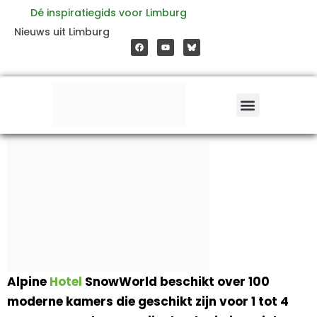
Ga
Dé inspiratiegids voor Limburg
F
Y
Nieuws uit Limburg
a
o
naar
c
u
e
t
b
u
o
b
de
o
e
k
inhoud
Alpine
Hotel
SnowWorld beschikt over 100
moderne kamers die geschikt zijn voor 1 tot 4