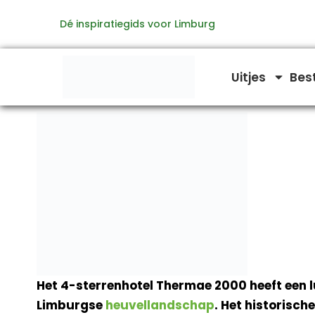
Ga
Dé inspiratiegids voor Limburg
naar
de
inhoud
Uitjes
Bes
Het 4-sterrenhotel Thermae 2000 heeft een 
Limburgse
heuvellandschap
. Het historisc