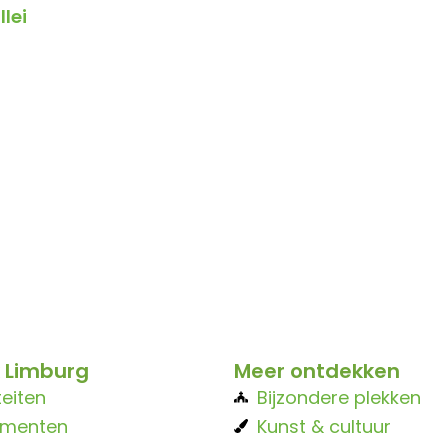
lei
 Limburg
Meer ontdekken
teiten
Bijzondere plekken
ementen
Kunst & cultuur