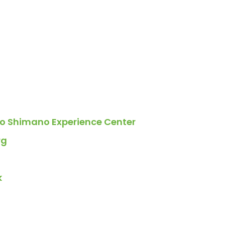
to Shimano Experience Center
rg
k