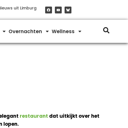
F
Y
Nieuws uit Limburg
a
o
c
u
e
t
b
u
o
b
o
e
Overnachten
Wellness
k
 elegant
restaurant
dat uitkijkt over het
n lopen.