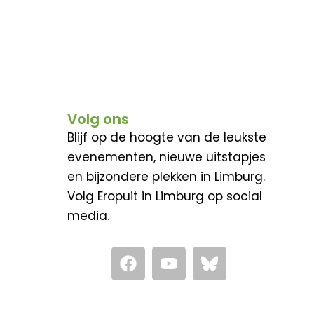
Volg ons
Blijf op de hoogte van de leukste
evenementen, nieuwe uitstapjes
en bijzondere plekken in Limburg.
Volg Eropuit in Limburg op social
media.
F
Y
a
o
c
u
e
t