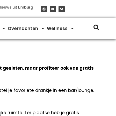
F
Y
Nieuws uit Limburg
a
o
c
u
e
t
b
u
o
b
o
e
Overnachten
Wellness
k
t genieten, maar profiteer ook van gratis
stel je favoriete drankje in een bar/lounge.
e ruimte. Ter plaatse heb je gratis