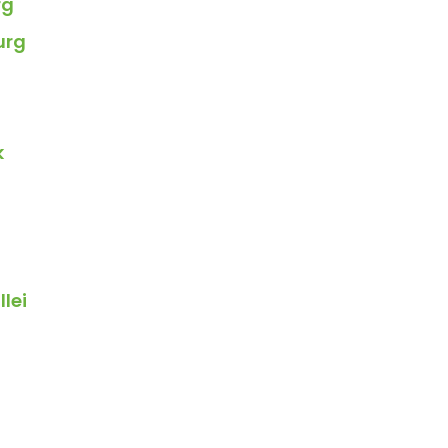
rg
urg
k
lei