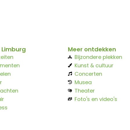
 Limburg
Meer ontdekken
teiten
Bijzondere plekken
ementen
Kunst & cultuur
elen
Concerten
r
Musea
achten
Theater
ir
Foto's en video's
ess