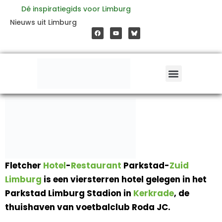
Ga
Dé inspiratiegids voor Limburg
F
Y
Nieuws uit Limburg
a
o
naar
c
u
e
t
b
u
o
b
de
o
e
k
inhoud
Fletcher
Hotel
-
Restaurant
Parkstad-
Zuid
Limburg
is een viersterren hotel gelegen in het
Parkstad Limburg Stadion in
Kerkrade
, de
thuishaven van voetbalclub Roda JC.