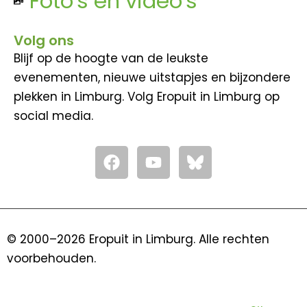
Foto's en video's
Volg ons
Blijf op de hoogte van de leukste
evenementen, nieuwe uitstapjes en bijzondere
plekken in Limburg. Volg Eropuit in Limburg op
social media.
F
Y
a
o
c
u
e
t
b
u
o
b
© 2000–2026 Eropuit in Limburg. Alle rechten
o
e
voorbehouden.
k