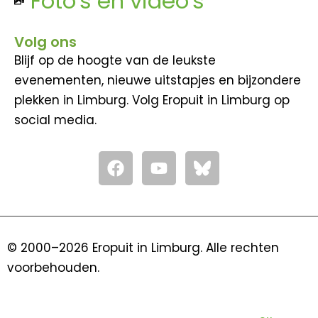
Foto's en video's
Volg ons
Blijf op de hoogte van de leukste
evenementen, nieuwe uitstapjes en bijzondere
plekken in Limburg. Volg Eropuit in Limburg op
social media.
F
Y
a
o
c
u
e
t
b
u
o
b
© 2000–2026 Eropuit in Limburg. Alle rechten
o
e
voorbehouden.
k