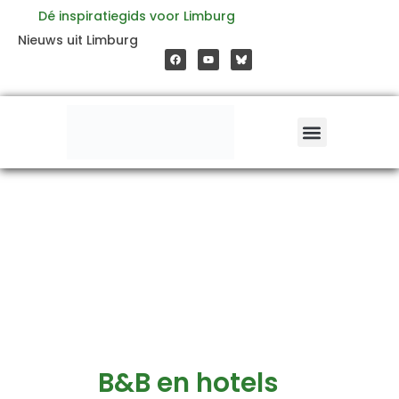
Zoeken
Ga
Dé inspiratiegids voor Limburg
naar:
F
Y
Nieuws uit Limburg
a
o
naar
c
u
e
t
b
u
o
b
de
o
e
k
inhoud
B&B en hotels