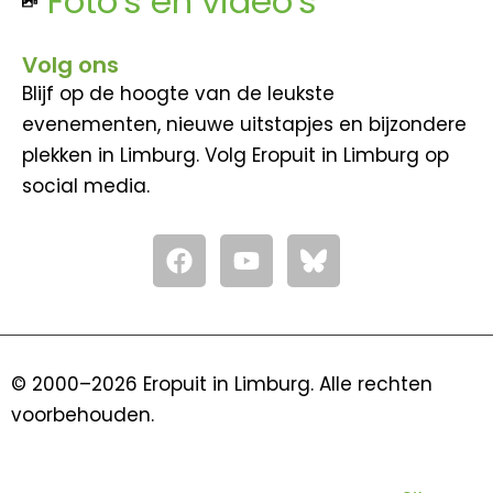
Foto's en video's
Volg ons
Blijf op de hoogte van de leukste
evenementen, nieuwe uitstapjes en bijzondere
plekken in Limburg. Volg Eropuit in Limburg op
social media.
F
Y
a
o
c
u
e
t
b
u
o
b
© 2000–2026 Eropuit in Limburg. Alle rechten
o
e
voorbehouden.
k