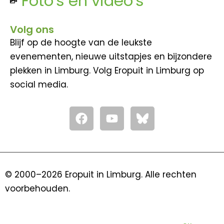
Foto's en video's
Volg ons
Blijf op de hoogte van de leukste
evenementen, nieuwe uitstapjes en bijzondere
plekken in Limburg. Volg Eropuit in Limburg op
social media.
F
Y
a
o
c
u
e
t
b
u
o
b
© 2000–2026 Eropuit in Limburg. Alle rechten
o
e
voorbehouden.
k