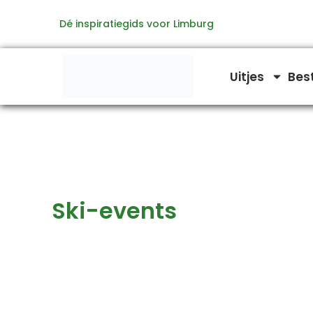
Zoeken
Ga
naar:
Dé inspiratiegids voor Limburg
naar
de
inhoud
Uitjes
Bes
Ski-events