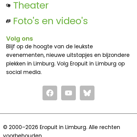
Theater
Foto's en video's
Volg ons
Blijf op de hoogte van de leukste
evenementen, nieuwe uitstapjes en bijzondere
plekken in Limburg. Volg Eropuit in Limburg op
social media.
F
Y
a
o
c
u
e
t
b
u
o
b
© 2000–2026 Eropuit in Limburg. Alle rechten
o
e
voorbehouden.