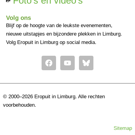
Foto's en video's
Volg ons
Blijf op de hoogte van de leukste evenementen,
nieuwe uitstapjes en bijzondere plekken in Limburg.
Volg Eropuit in Limburg op social media.
F
Y
a
o
c
u
e
t
b
u
o
b
© 2000–2026 Eropuit in Limburg. Alle rechten
o
e
voorbehouden.
k
Sitemap