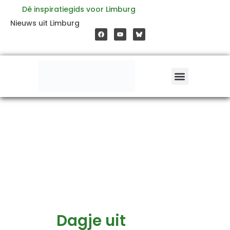
Ga
Dé inspiratiegids voor Limburg
F
Y
Nieuws uit Limburg
a
o
naar
c
u
e
t
b
u
o
b
de
o
e
k
inhoud
Dagje uit