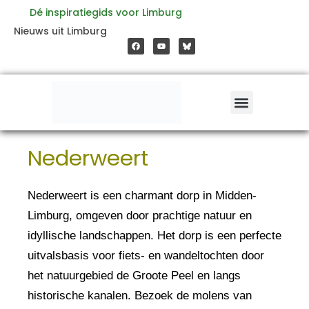
Ga
Dé inspiratiegids voor Limburg
F
Y
Nieuws uit Limburg
a
o
naar
c
u
e
t
b
u
o
b
de
o
e
k
inhoud
Nederweert
Nederweert is een charmant dorp in Midden-
Limburg, omgeven door prachtige natuur en
idyllische landschappen. Het dorp is een perfecte
uitvalsbasis voor fiets- en wandeltochten door
het natuurgebied de Groote Peel en langs
historische kanalen. Bezoek de molens van