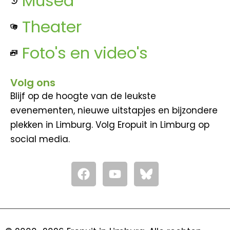
Musea
Theater
Foto's en video's
Volg ons
Blijf op de hoogte van de leukste
evenementen, nieuwe uitstapjes en bijzondere
plekken in Limburg. Volg Eropuit in Limburg op
social media.
F
Y
a
o
c
u
e
t
b
u
o
b