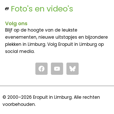
Foto's en video's
Volg ons
Blijf op de hoogte van de leukste
evenementen, nieuwe uitstapjes en bijzondere
plekken in Limburg. Volg Eropuit in Limburg op
social media.
F
Y
a
o
c
u
e
t
b
u
o
b
© 2000–2026 Eropuit in Limburg. Alle rechten
o
e
voorbehouden.
k