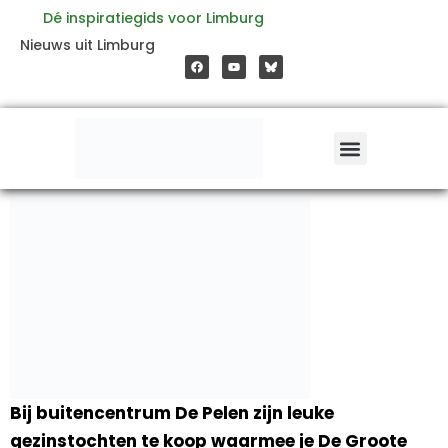
Ga
Dé inspiratiegids voor Limburg
F
Y
Nieuws uit Limburg
a
o
naar
c
u
e
t
b
u
o
b
de
o
e
k
inhoud
Bij buitencentrum De Pelen zijn leuke
gezinstochten te koop waarmee je De Groote