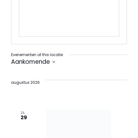
Evenementen at this locatie
Aankomende
Selecteer
een
datum.
augustus 2026
ZA
29