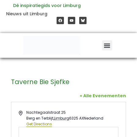
Ga
Dé inspiratiegids voor Limburg
F
Y
Nieuws uit Limburg
a
o
naar
c
u
e
t
b
u
o
b
de
o
e
k
inhoud
Taverne Bie Sjefke
« Alle Evenementen
Address
Nachtegaalstraat 25
Berg en Terblijt
,
Limburg
6325 AX
Nederland
Get Directions