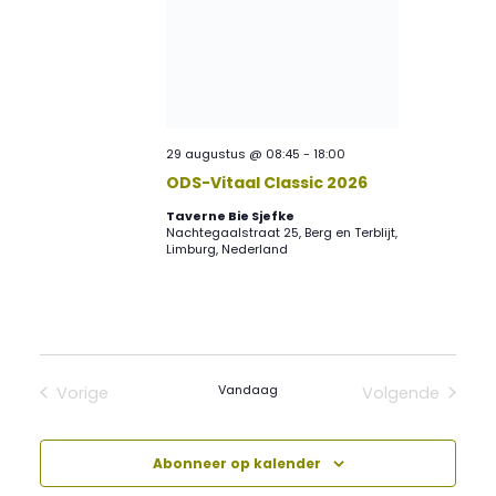
29 augustus @ 08:45
-
18:00
ODS-Vitaal Classic 2026
Taverne Bie Sjefke
Nachtegaalstraat 25, Berg en Terblijt,
Limburg, Nederland
Vandaag
Vorige
Volgende
Evenementen
Evenement
Abonneer op kalender