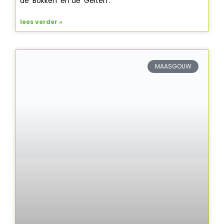
de ‘Bokken’ en de ‘Geiten’.
lees verder »
MAASGOUW