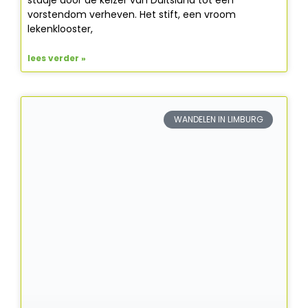
stadje door de keizer van Duitsland tot een
vorstendom verheven. Het stift, een vroom
lekenklooster,
lees verder »
WANDELEN IN LIMBURG