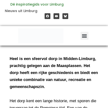
Ga
Dé inspiratiegids voor Limburg
F
Y
Nieuws uit Limburg
a
o
naar
c
u
e
t
b
u
o
b
de
o
e
k
inhoud
Heel is een sfeervol dorp in Midden-Limburg,
prachtig gelegen aan de Maasplassen. Het
dorp heeft een rijke geschiedenis en biedt een
unieke combinatie van natuur, recreatie en
gemeenschapszin.
Het dorp kent een lange historie, met sporen die
teruggaan tot de Romeinse tijd. Een van de