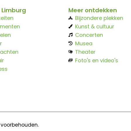
 Limburg
Meer ontdekken
teiten
Bijzondere plekken
ementen
Kunst & cultuur
elen
Concerten
r
Musea
achten
Theater
ir
Foto's en video's
ess
n voorbehouden.