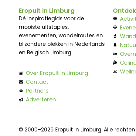
Eropuit in Limburg
Ontdek
Dé inspiratiegids voor de
Activi
mooiste uitstapjes,
Even
evenementen, wandelroutes en
Wand
bijzondere plekken in Nederlands
Natuu
en Belgisch Limburg.
Overn
Culina
Welln
Over Eropuit in Limburg
Contact
Partners
Adverteren
© 2000–2026 Eropuit in Limburg. Alle rechte