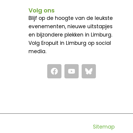
Volg ons
Blijf op de hoogte van de leukste
evenementen, nieuwe uitstapjes
en bijzondere plekken in Limburg.
Volg Eropuit in Limburg op social
media.
F
Y
a
o
c
u
e
t
b
u
o
b
o
e
k
Sitemap