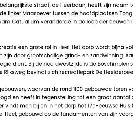
 belangrijkste straat, de Heerbaan, heeft zijn naam
de linker Maasoever tussen de hoofdplaatsen Ton
aam Catualium veranderde in de loop der eeuwen in
tie een grote rol in Heel. Het dorp wordt bijna vol
 zijn door grootschalige grind- en zandwinning. Aa
e regio dient. Bij de noordwestzijde is de Boschmole
 Rijksweg bevindt zich recreatiepark De Heelderpeel
e gebouwen, waarvan de rond 1100 gebouwde toren va
oogd en heeft in tegenstelling tot een groot aantal a
der vindt men bij en in het dorp het 17e-eeuwse Hui
l Heel, gebouwd op de fundamenten van zijn voorg