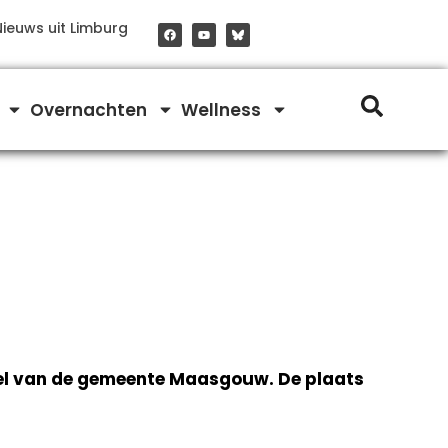
F
Y
Nieuws uit Limburg
a
o
c
u
e
t
b
u
o
b
o
e
Overnachten
Wellness
k
el van de gemeente Maasgouw. De plaats