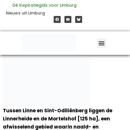
Ga
Dé inspiratiegids voor Limburg
F
Y
Nieuws uit Limburg
a
o
naar
c
u
e
t
b
u
o
b
de
o
e
k
inhoud
Tussen Linne en Sint-Odiliënberg liggen de
Linnerheide en de Mortelshof [125 ha], een
afwisselend gebied waarin naald- en