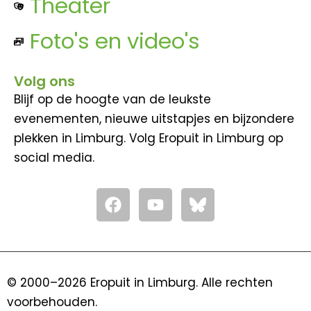
Theater
Foto's en video's
Volg ons
Blijf op de hoogte van de leukste
evenementen, nieuwe uitstapjes en bijzondere
plekken in Limburg. Volg Eropuit in Limburg op
social media.
F
Y
a
o
c
u
e
t
b
u
o
b
© 2000–2026 Eropuit in Limburg. Alle rechten
o
e
voorbehouden.