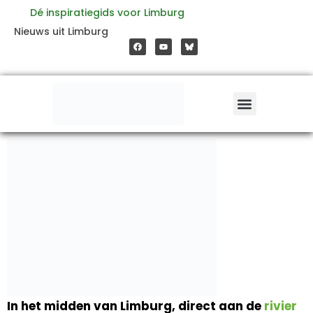
Ga
Dé inspiratiegids voor Limburg
F
Y
Nieuws uit Limburg
a
o
naar
c
u
e
t
b
u
o
b
de
o
e
k
inhoud
In het midden van Limburg, direct aan de
rivier