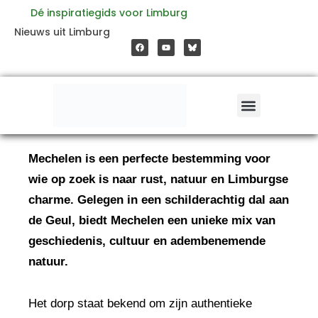
Ga
Dé inspiratiegids voor Limburg
F
Y
Nieuws uit Limburg
a
o
naar
c
u
e
t
b
u
o
b
de
o
e
k
inhoud
Mechelen is een perfecte bestemming voor
wie op zoek is naar rust, natuur en Limburgse
charme. Gelegen in een schilderachtig dal aan
de Geul, biedt Mechelen een unieke mix van
geschiedenis, cultuur en adembenemende
natuur.
Het dorp staat bekend om zijn authentieke