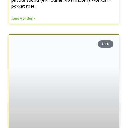
private sauna (elk 1 uur en 45 minuten) • welkom-
pakket met:
lees verder »
EPEN