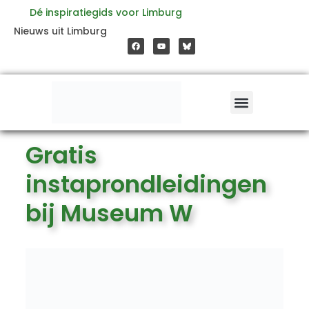
Ga
Dé inspiratiegids voor Limburg
F
Y
Nieuws uit Limburg
a
o
naar
c
u
e
t
b
u
o
b
de
o
e
k
inhoud
Gratis
instaprondleidingen
bij Museum W