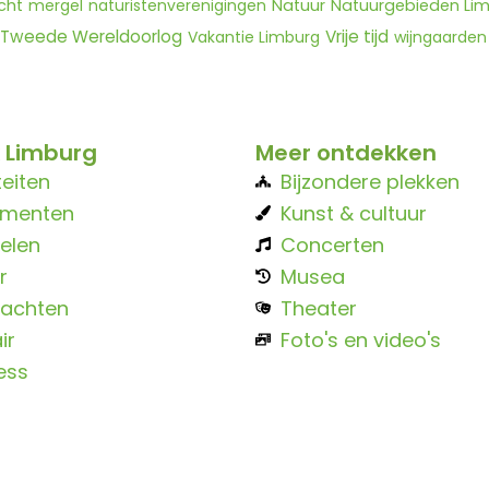
cht
mergel
naturistenverenigingen
Natuur
Natuurgebieden Li
Tweede Wereldoorlog
Vrije tijd
Vakantie Limburg
wijngaarden
 Limburg
Meer ontdekken
teiten
Bijzondere plekken
ementen
Kunst & cultuur
elen
Concerten
r
Musea
achten
Theater
ir
Foto's en video's
ess