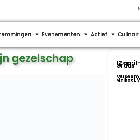
temmingen
Evenementen
Actief
Culinair
ijn gezelschap
12 april
Gratis
Museum
Meikoel, 