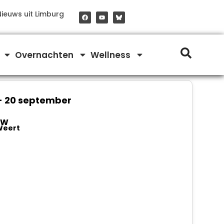
F
Y
Nieuws uit Limburg
a
o
c
u
e
t
b
u
o
b
o
e
Overnachten
Wellness
k
-
20 september
 W
Weert