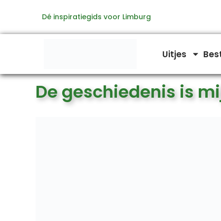
Ga
Dé inspiratiegids voor Limburg
naar
de
inhoud
Uitjes
Bes
De geschiedenis is m