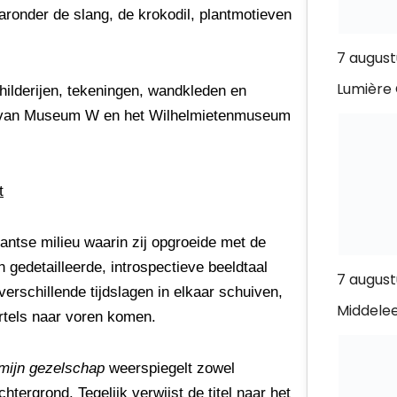
ronder de slang, de krokodil, plantmotieven
7 august
Lumière 
hilderijen, tekeningen, wandkleden en
n van Museum W en het Wilhelmietenmuseum
t
antse milieu waarin zij opgroeide met de
n gedetailleerde, introspectieve beeldtaal
7 august
verschillende tijdslagen in elkaar schuiven,
Middele
rtels naar voren komen.
mijn gezelschap
weerspiegelt zowel
htergrond. Tegelijk verwijst de titel naar het