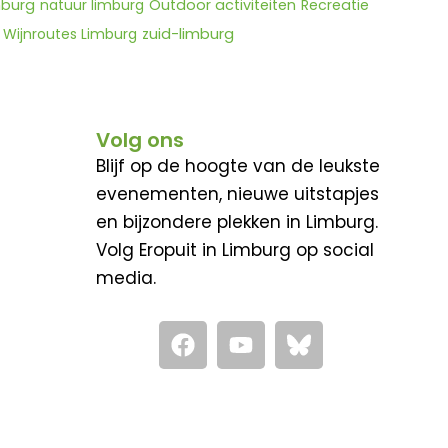
mburg
natuur limburg
Outdoor activiteiten
Recreatie
Wijnroutes Limburg
zuid-limburg
Volg ons
Blijf op de hoogte van de leukste
evenementen, nieuwe uitstapjes
en bijzondere plekken in Limburg.
Volg Eropuit in Limburg op social
media.
F
Y
a
o
c
u
e
t
b
u