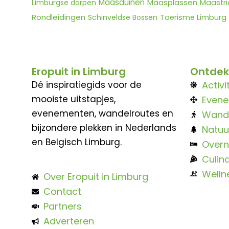
Maasduinen
Maasplassen
Limburgse dorpen
Maastri
Rondleidingen
Schinveldse Bossen
Toerisme Limburg
Eropuit in Limburg
Ontdek
Dé inspiratiegids voor de
Activi
mooiste uitstapjes,
Even
evenementen, wandelroutes en
Wand
bijzondere plekken in Nederlands
Natuu
en Belgisch Limburg.
Overn
Culina
Welln
Over Eropuit in Limburg
Contact
Partners
Adverteren