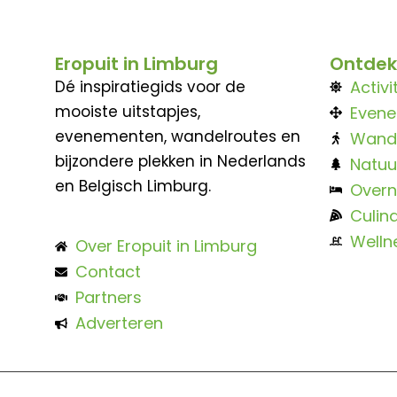
Eropuit in Limburg
Ontdek
Dé inspiratiegids voor de
Activi
mooiste uitstapjes,
Even
evenementen, wandelroutes en
Wand
bijzondere plekken in Nederlands
Natuu
en Belgisch Limburg.
Overn
Culina
Welln
Over Eropuit in Limburg
Contact
Partners
Adverteren