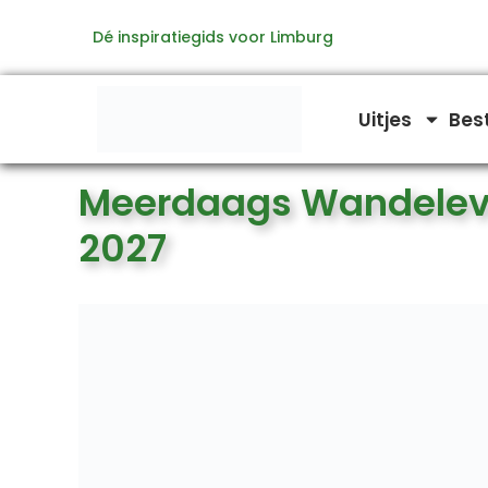
Ga
Dé inspiratiegids voor Limburg
naar
de
inhoud
Uitjes
Bes
Meerdaags Wandelev
2027