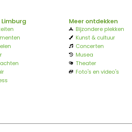
 Limburg
Meer ontdekken
teiten
Bijzondere plekken
ementen
Kunst & cultuur
elen
Concerten
r
Musea
achten
Theater
ir
Foto's en video's
ess