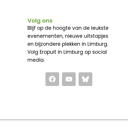
Volg ons
Blijf op de hoogte van de leukste
evenementen, nieuwe uitstapjes
en bijzondere plekken in Limburg.
Volg Eropuit in Limburg op social
media.
F
Y
a
o
c
u
e
t
b
u
o
b
o
e
k