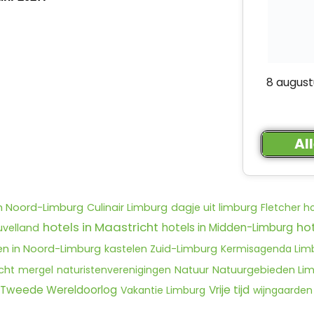
8 august
Al
n Noord-Limburg
Culinair Limburg
dagje uit limburg
Fletcher h
hotels in Maastricht
ho
hotels in Midden-Limburg
uvelland
n in Noord-Limburg
kastelen Zuid-Limburg
Kermisagenda Lim
cht
mergel
naturistenverenigingen
Natuur
Natuurgebieden Li
Tweede Wereldoorlog
Vrije tijd
Vakantie Limburg
wijngaarden