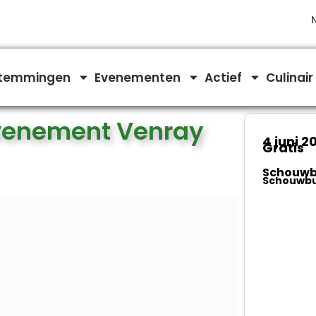
temmingen
Evenementen
Actief
Culinair
enement Venray
4 juni 2
Gratis
Schouwb
Schouwbu