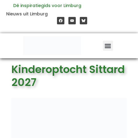
Ga
Dé inspiratiegids voor Limburg
F
Y
Nieuws uit Limburg
a
o
naar
c
u
e
t
b
u
o
b
de
o
e
k
inhoud
Kinderoptocht Sittard
2027