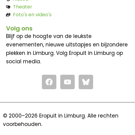
Theater
Foto's en video's
Volg ons
Blijf op de hoogte van de leukste
evenementen, nieuwe uitstapjes en bijzondere
plekken in Limburg. Volg Eropuit in Limburg op
social media.
F
Y
a
o
c
u
e
t
b
u
o
b
© 2000–2026 Eropuit in Limburg. Alle rechten
o
e
voorbehouden.
k