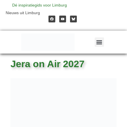
Ga
Dé inspiratiegids voor Limburg
F
Y
Nieuws uit Limburg
a
o
naar
c
u
e
t
b
u
o
b
o
e
de
k
inhoud
Jera on Air 2027