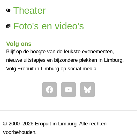
Theater
Foto's en video's
Volg ons
Blijf op de hoogte van de leukste evenementen,
nieuwe uitstapjes en bijzondere plekken in Limburg.
Volg Eropuit in Limburg op social media.
F
Y
a
o
c
u
e
t
b
u
o
b
© 2000–2026 Eropuit in Limburg. Alle rechten
o
e
voorbehouden.
k