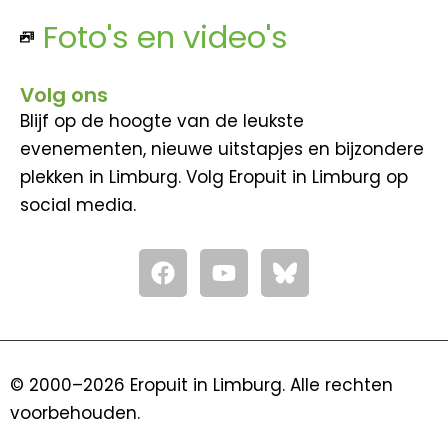
Foto's en video's
Volg ons
Blijf op de hoogte van de leukste
evenementen, nieuwe uitstapjes en bijzondere
plekken in Limburg. Volg Eropuit in Limburg op
social media.
F
Y
a
o
c
u
e
t
b
u
o
b
© 2000–2026 Eropuit in Limburg. Alle rechten
o
e
voorbehouden.
k