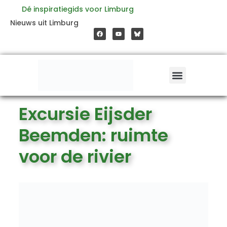
Ga
Dé inspiratiegids voor Limburg
F
Y
Nieuws uit Limburg
a
o
naar
c
u
e
t
b
u
o
b
de
o
e
k
inhoud
Excursie Eijsder
Beemden: ruimte
voor de rivier