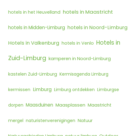
hotels in Maastricht
hotels in het Heuvelland
hotels in Noord-Limburg
hotels in Midden-Limburg
Hotels in
Hotels in Valkenburg
hotels in Venlo
Zuid-Limburg
kamperen in Noord-Limburg
kastelen Zuid-Limburg
Kermisagenda Limburg
Limburg
kermissen
Limburg ontdekken
Limburgse
Maasduinen
Maasplassen
dorpen
Maastricht
mergel
naturistenverenigingen
Natuur
Natuurgebieden Limburg
natuur limburg
Outdoor