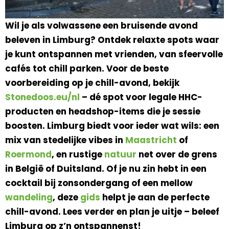
Wil je als volwassene een bruisende avond
beleven in Limburg? Ontdek relaxte spots waar
je kunt ontspannen met vrienden, van sfeervolle
cafés tot chill parken. Voor de beste
voorbereiding op je chill-avond, bekijk
Stonedoos.eu/nl
– dé spot voor legale HHC-
producten en headshop-items die je sessie
boosten. Limburg biedt voor ieder wat wils: een
mix van stedelijke vibes in
Maastricht
of
Roermond
, en rustige
natuur
net over de grens
in België of Duitsland. Of je nu zin hebt in een
cocktail bij zonsondergang of een mellow
wandeling
, deze
gids
helpt je aan de perfecte
chill-avond. Lees verder en plan je uitje – beleef
Limburg op z’n ontspannenst!